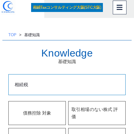
相続Taxコンサルティング大阪(STC大阪)
内
容
を
ス
TOP
基礎知識
キッ
プ
Knowledge
基礎知識
相続税
取引相場のない株式 評
債務控除 対象
価