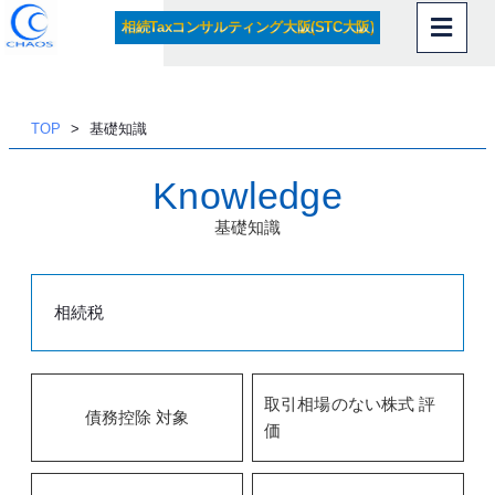
相続Taxコンサルティング大阪(STC大阪)
内
容
を
ス
TOP
基礎知識
キッ
プ
Knowledge
基礎知識
相続税
取引相場のない株式 評
債務控除 対象
価