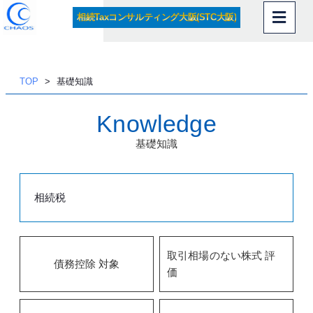
相続Taxコンサルティング大阪(STC大阪)
内
容
を
ス
TOP
基礎知識
キッ
プ
Knowledge
基礎知識
相続税
取引相場のない株式 評
債務控除 対象
価