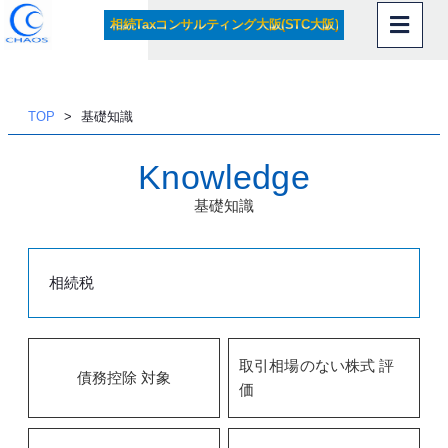
相続Taxコンサルティング大阪(STC大阪)
内
容
を
ス
TOP
基礎知識
キッ
プ
Knowledge
基礎知識
相続税
取引相場のない株式 評
債務控除 対象
価