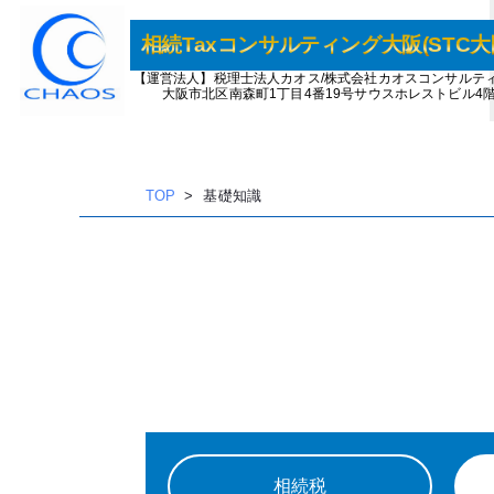
相続Taxコンサルティング大阪(STC大
内
【運営法人】税理士法人カオス/株式会社カオスコンサルテ
容
大阪市北区南森町1丁目4番19号サウスホレストビル4
を
ス
キッ
TOP
基礎知識
プ
相続税