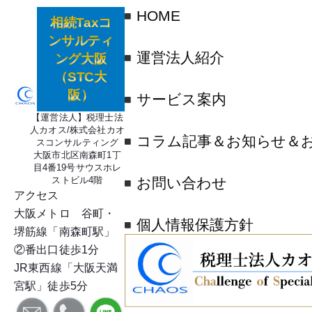
HOME
相続Taxコ
ンサルティ
運営法人紹介
ング大阪
（STC大
阪）
サービス案内
【運営法人】税理士法
人カオス/株式会社カオ
コラム記事＆お知らせ＆
スコンサルティング
大阪市北区南森町1丁
目4番19号サウスホレ
ストビル4階
お問い合わせ
アクセス
大阪メトロ 谷町・
個人情報保護方針
堺筋線「南森町駅」
②番出口徒歩1分
JR東西線「大阪天満
宮駅」徒歩5分