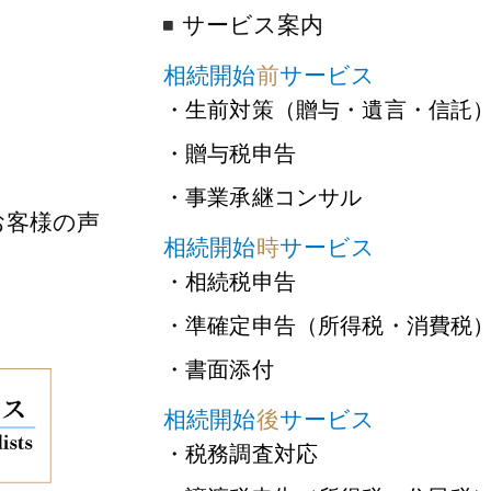
サービス案内
相続開始
前
サービス
・生前対策（贈与・遺言・信託
・贈与税申告
・事業承継コンサル
お客様の声
相続開始
時
サービス
・相続税申告
・準確定申告（所得税・消費税
・書面添付
相続開始
後
サービス
・税務調査対応