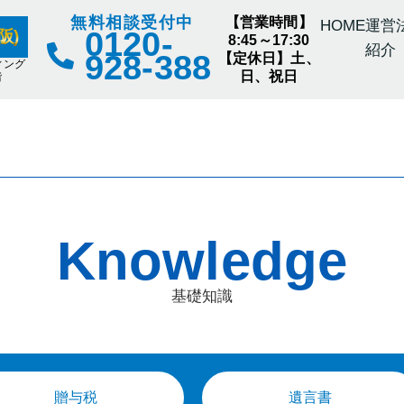
無料相談受付中
【営業時間】
HOME
運営
0120-
阪)
8:45～17:30
紹介
928-388
【定休日】土、
ィング
日、祝日
階
Knowledge
基礎知識
贈与税
遺言書