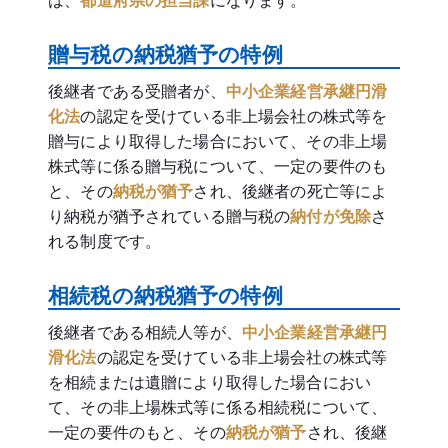
は、
都道府県の担当課
になります。
贈与税の納税猶予の特例
後継者である受贈者が、
中小企業経営承継円滑
化法
の認定を受けている非上場会社の株式等を
贈与により取得した場合において、その非上場
株式等に係る贈与税について、一定の要件のも
と、その
納税が猶予
され、後継者の死亡等によ
り納税が猶予されている贈与税の
納付が免除
さ
れる制度です。
相続税の納税猶予の特例
後継者である相続人等が、
中小企業経営承継円
滑化法
の認定を受けている非上場会社の株式等
を相続または遺贈により取得した場合におい
て、その非上場株式等に係る相続税について、
一定の要件のもと、その
納税が猶予
され、後継