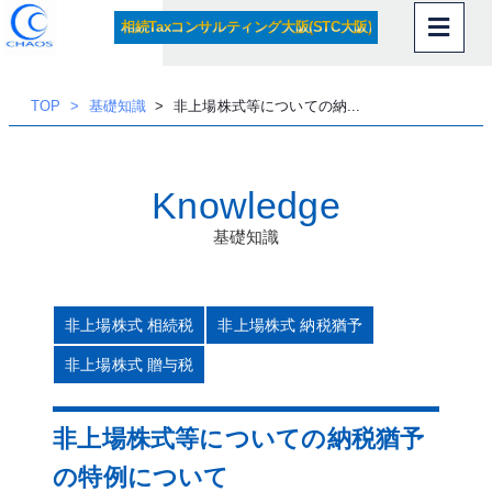
内
相続Taxコンサルティング大阪(STC大阪)
容
を
ス
TOP
基礎知識
非上場株式等についての納...
キッ
プ
Knowledge
基礎知識
非上場株式 相続税
非上場株式 納税猶予
非上場株式 贈与税
非上場株式等についての納税猶予
の特例について