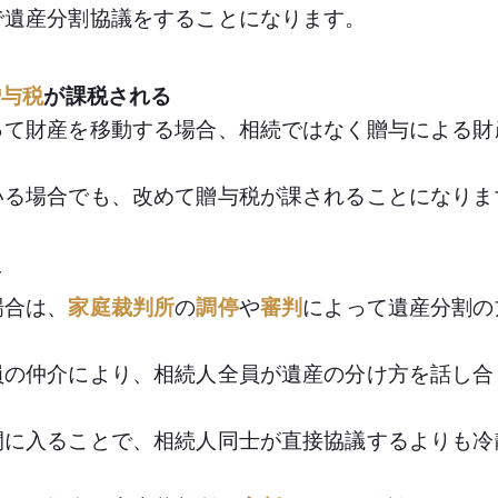
で遺産分割協議をすることになります。
贈与税
が課税される
って財産を移動する場合、相続ではなく贈与による財
いる場合でも、改めて贈与税が課されることになりま
合
場合は、
家庭裁判所
の
調停
や
審判
によって遺産分割の
員の仲介により、相続人全員が遺産の分け方を話し合
間に入ることで、相続人同士が直接協議するよりも冷