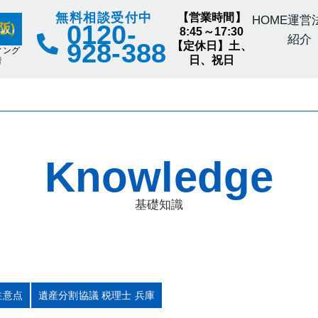
無料相談受付中
【営業時間】
HOME
運営
0120-
阪)
8:45～17:30
紹介
928-388
【定休日】土、
ィング
日、祝日
階
Knowledge
基礎知識
注意点
遺産分割協議 税理士 兵庫