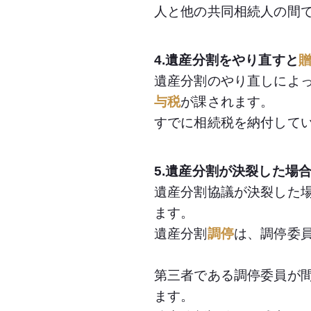
人と他の共同相続人の間
4.遺産分割をやり直すと
遺産分割のやり直しによ
与税
が課されます。
すでに相続税を納付して
5.遺産分割が決裂した場
遺産分割協議が決裂した
ます。
遺産分割
調停
は、調停委
第三者である調停委員が
ます。