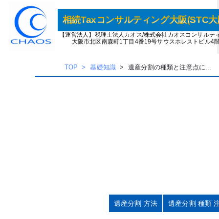
内
容
相続Taxコンサルティング大阪(STC大
を
【運営法人】税理士法人カオス/株式会社カオスコンサルテ
大阪市北区南森町1丁目4番19号サウスホレストビル4
ス
キッ
TOP
基礎知識
遺産分割の種類と注意点に...
プ
遺産分割 方法
遺産分割 種類 