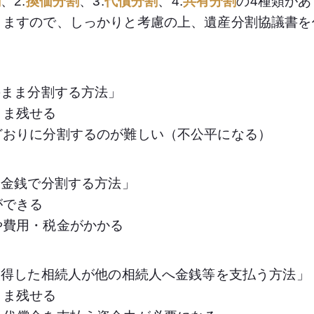
割
、2.
換価分割
、3.
代償分割
、4.
共有分割
の4種類があ
りますので、しっかりと考慮の上、遺産分割協議書を
のまま分割する方法」
ま残せる
りに分割するのが難しい（不公平になる）
し金銭で分割する方法」
できる
費用・税金がかかる
取得した相続人が他の相続人へ金銭等を支払う方法」
ま残せる