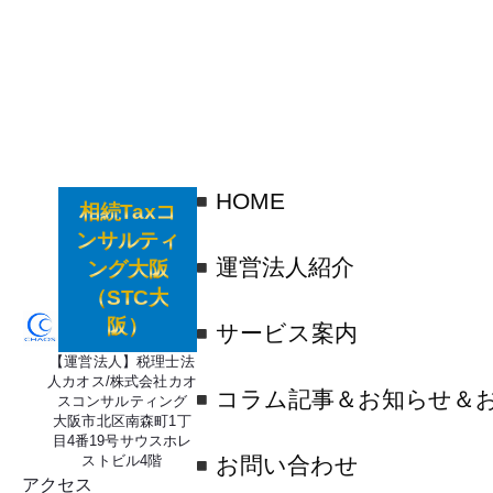
HOME
相続Taxコ
ンサルティ
運営法人紹介
ング大阪
（STC大
阪）
サービス案内
【運営法人】税理士法
人カオス/株式会社カオ
コラム記事＆お知らせ＆
スコンサルティング
大阪市北区南森町1丁
目4番19号サウスホレ
ストビル4階
お問い合わせ
アクセス