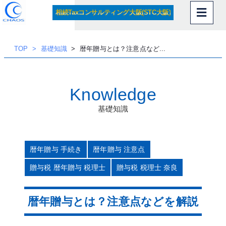
内
相続Taxコンサルティング大阪(STC大阪)
容
を
ス
TOP
基礎知識
暦年贈与とは？注意点など...
キッ
プ
Knowledge
基礎知識
暦年贈与 手続き
暦年贈与 注意点
贈与税 暦年贈与 税理士
贈与税 税理士 奈良
暦年贈与とは？注意点などを解説