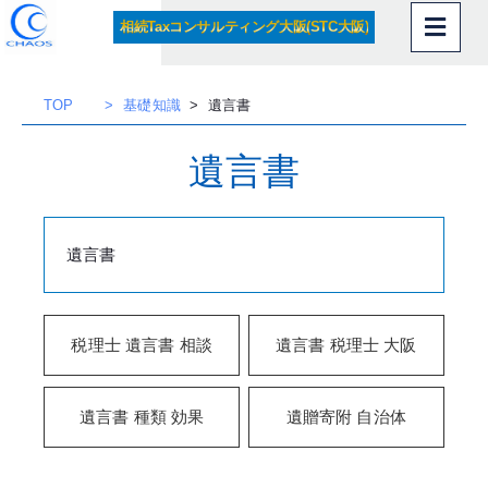
内
相続Taxコンサルティング大阪(STC大阪)
容
を
ス
TOP
基礎知識
遺言書
キッ
プ
遺言書
遺言書
税理士 遺言書 相談
遺言書 税理士 大阪
遺言書 種類 効果
遺贈寄附 自治体