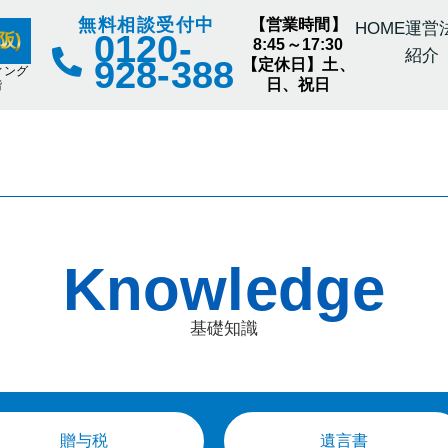
無料相談受付中
【営業時間】
HOME
運営
0120-
阪)
8:45～17:30
紹介
928-388
【定休日】土、
ィング
日、祝日
階
Knowledge
基礎知識
贈与税
遺言書