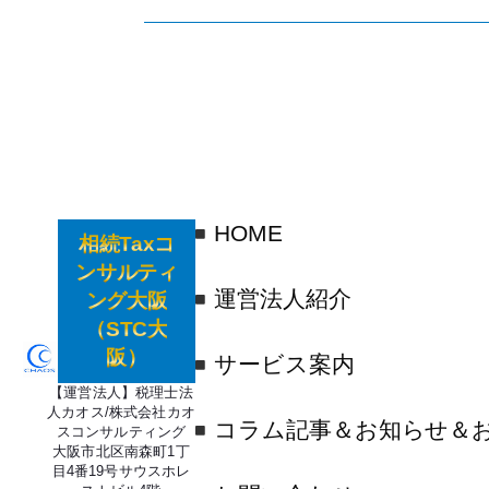
HOME
相続Taxコ
ンサルティ
運営法人紹介
ング大阪
（STC大
阪）
サービス案内
【運営法人】税理士法
人カオス/株式会社カオ
コラム記事＆お知らせ＆
スコンサルティング
大阪市北区南森町1丁
目4番19号サウスホレ