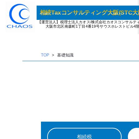
相続Taxコンサルティング大阪(STC大
内
【運営法人】税理士法人カオス/株式会社カオスコンサルテ
容
大阪市北区南森町1丁目4番19号サウスホレストビル4
を
ス
キッ
TOP
基礎知識
プ
相続税